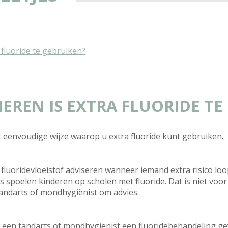
 fluoride te gebruiken?
EREN IS EXTRA FLUORIDE TE
t eenvoudige wijze waarop u extra fluoride kunt gebruiken.
luoridevloeistof adviseren wanneer iemand extra risico loopt
s spoelen kinderen op scholen met fluoride. Dat is niet voor 
andarts of mondhygiënist om advies.
an een tandarts of mondhygiënist een fluoridebehandeling g