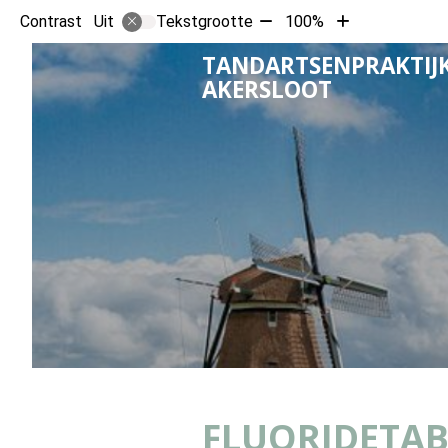
Tekst
Tekst
Contrast
Tekstgrootte
100%
Uit
verkleinen
vergroten
TANDARTSENPRAKTIJ
met
met
AKERSLOOT
10%
10%
FLUORIDETAB