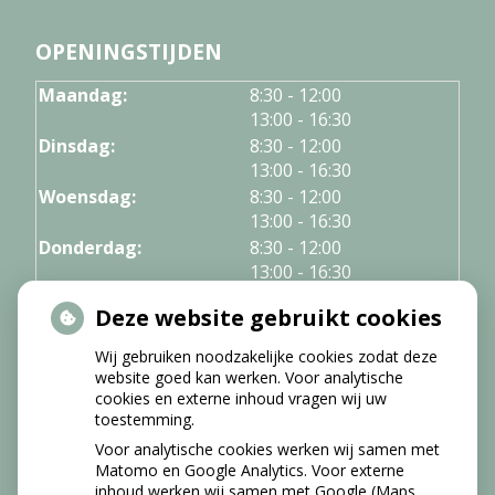
OPENINGSTIJDEN
tot
Maandag:
8:30
- 12:00
tot
13:00
- 16:30
tot
Dinsdag:
8:30
- 12:00
tot
13:00
- 16:30
tot
Woensdag:
8:30
- 12:00
tot
13:00
- 16:30
tot
Donderdag:
8:30
- 12:00
tot
13:00
- 16:30
Vrijdag:
8:30 - 12:00
Deze website gebruikt cookies
Wij gebruiken noodzakelijke cookies zodat deze
NIEUWS
website goed kan werken. Voor analytische
cookies en externe inhoud vragen wij uw
Let op: valse Infomedics-mails over
toestemming.
openstaande rekening
Voor analytische cookies werken wij samen met
Tanden bleken? Laat het veilig doen!
Matomo en Google Analytics. Voor externe
inhoud werken wij samen met Google (Maps,
Gezond tandvlees: de basis voor een gezonde